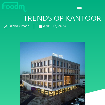
Hoe we werken
TRENDS OP KANTOOR
Bram Croon
April 17, 2024